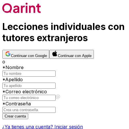
Lecciones individuales con
tutores extranjeros
Continuar con Google
Continuar con Apple
o
*
Nombre
*
Apellido
*
Correo electrónico
*
Contraseña
Crear cuenta
¿Ya tienes una cuenta?
Iniciar sesión