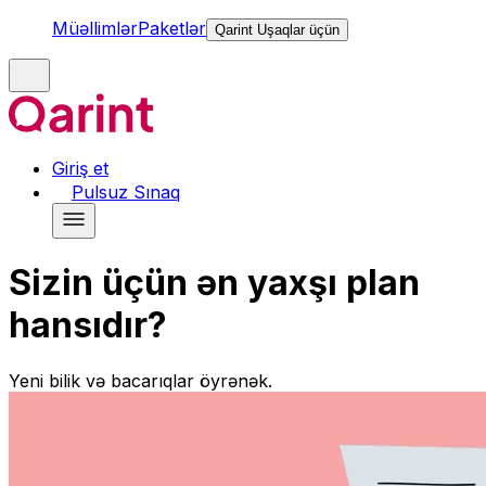
Müəllimlər
Paketlər
Qarint Uşaqlar üçün
Giriş et
Pulsuz Sınaq
Sizin üçün ən yaxşı plan
hansıdır?
Yeni bilik və bacarıqlar öyrənək.