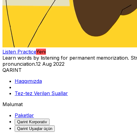
Listen Practice
Yeni
Learn words by listening for permanent memorization. S
pronunciation.
12 Aug 2022
QARINT
Haqqımızda
Tez-tez Verilən Suallar
Məlumat
Paketlər
Qarint Korporativ
Qarint Uşaqlar üçün