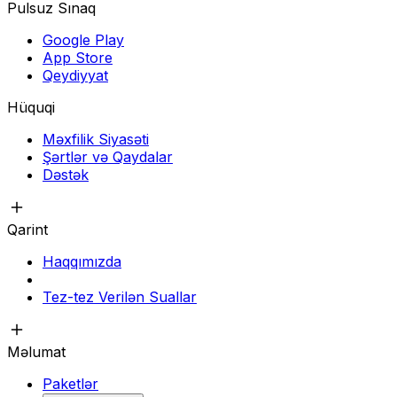
Pulsuz Sınaq
Google Play
App Store
Qeydiyyat
Hüquqi
Məxfilik Siyasəti
Şərtlər və Qaydalar
Dəstək
Qarint
Haqqımızda
Tez-tez Verilən Suallar
Məlumat
Paketlər