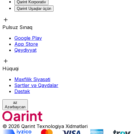
Qarint Korporativ
Qarint Uşaqlar üçün
Pulsuz Sınaq
Google Play
App Store
Qeydiyyat
Hüquqi
Məxfilik Siyasəti
Şərtlər və Qaydalar
Dəstək
az
Azərbaycan
© 2026 Qarint Texnologiya Xidmətləri