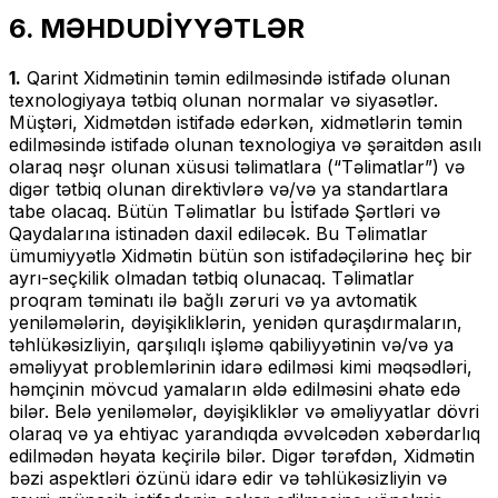
6. MƏHDUDİYYƏTLƏR
1.
Qarint Xidmətinin təmin edilməsində istifadə olunan
texnologiyaya tətbiq olunan normalar və siyasətlər.
Müştəri, Xidmətdən istifadə edərkən, xidmətlərin təmin
edilməsində istifadə olunan texnologiya və şəraitdən asılı
olaraq nəşr olunan xüsusi təlimatlara (“Təlimatlar”) və
digər tətbiq olunan direktivlərə və/və ya standartlara
tabe olacaq. Bütün Təlimatlar bu İstifadə Şərtləri və
Qaydalarına istinadən daxil ediləcək. Bu Təlimatlar
ümumiyyətlə Xidmətin bütün son istifadəçilərinə heç bir
ayrı-seçkilik olmadan tətbiq olunacaq. Təlimatlar
proqram təminatı ilə bağlı zəruri və ya avtomatik
yeniləmələrin, dəyişikliklərin, yenidən quraşdırmaların,
təhlükəsizliyin, qarşılıqlı işləmə qabiliyyətinin və/və ya
əməliyyat problemlərinin idarə edilməsi kimi məqsədləri,
həmçinin mövcud yamaların əldə edilməsini əhatə edə
bilər. Belə yeniləmələr, dəyişikliklər və əməliyyatlar dövri
olaraq və ya ehtiyac yarandıqda əvvəlcədən xəbərdarlıq
edilmədən həyata keçirilə bilər. Digər tərəfdən, Xidmətin
bəzi aspektləri özünü idarə edir və təhlükəsizliyin və