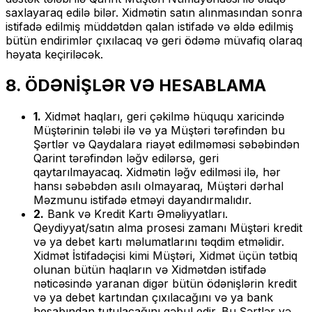
saxlayaraq edilə bilər. Xidmətin satın alınmasından sonra
istifadə edilmiş müddətdən qalan istifadə və əldə edilmiş
bütün endirimlər çıxılacaq və geri ödəmə müvafiq olaraq
həyata keçiriləcək.
8. ÖDƏNİŞLƏR VƏ HESABLAMA
1.
Xidmət haqları, geri çəkilmə hüququ xaricində
Müştərinin tələbi ilə və ya Müştəri tərəfindən bu
Şərtlər və Qaydalara riayət edilməməsi səbəbindən
Qarint tərəfindən ləğv edilərsə, geri
qaytarılmayacaq. Xidmətin ləğv edilməsi ilə, hər
hansı səbəbdən asılı olmayaraq, Müştəri dərhal
Məzmunu istifadə etməyi dayandırmalıdır.
2.
Bank və Kredit Kartı Əməliyyatları.
Qeydiyyat/satın alma prosesi zamanı Müştəri kredit
və ya debet kartı məlumatlarını təqdim etməlidir.
Xidmət İstifadəçisi kimi Müştəri, Xidmət üçün tətbiq
olunan bütün haqların və Xidmətdən istifadə
nəticəsində yaranan digər bütün ödənişlərin kredit
və ya debet kartından çıxılacağını və ya bank
hesabından tutulacağını qəbul edir. Bu Şərtlər və