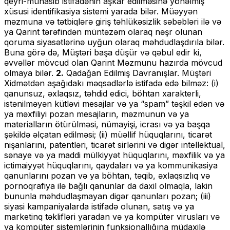
qeyri-münasib istifadənin aşkar edilməsinə yönəlmiş
xüsusi identifikasiya sistemi yarada bilər. Müəyyən
məzmuna və tətbiqlərə giriş təhlükəsizlik səbəbləri ilə və
ya Qarint tərəfindən müntəzəm olaraq nəşr olunan
qoruma siyasətlərinə uyğun olaraq məhdudlaşdırıla bilər.
Buna görə də, Müştəri başa düşür və qəbul edir ki,
əvvəllər mövcud olan Qarint Məzmunu hazırda mövcud
olmaya bilər.
2.
Qadağan Edilmiş Davranışlar. Müştəri
Xidmətdən aşağıdakı məqsədlərlə istifadə edə bilməz: (i)
qanunsuz, əxlaqsız, təhdid edici, böhtan xarakterli,
istənilməyən kütləvi mesajlar və ya “spam” təşkil edən və
ya məxfiliyi pozan mesajların, məzmunun və ya
materialların ötürülməsi, nümayişi, icrası və ya başqa
şəkildə əlçatan edilməsi; (ii) müəllif hüquqlarını, ticarət
nişanlarını, patentləri, ticarət sirlərini və digər intellektual,
sənaye və ya maddi mülkiyyət hüquqlarını, məxfilik və ya
ictimaiyyət hüquqlarını, qaydaları və ya kommunikasiya
qanunlarını pozan və ya böhtan, təqib, əxlaqsızlıq və
pornoqrafiya ilə bağlı qanunlar da daxil olmaqla, lakin
bununla məhdudlaşmayan digər qanunları pozan; (iii)
siyasi kampaniyalarda istifadə olunan, satış və ya
marketinq təklifləri yaradan və ya kompüter virusları və
ya kompüter sistemlərinin funksionallığına müdaxilə