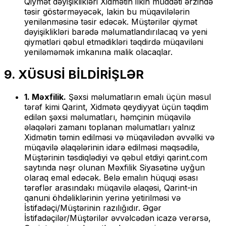
Qiymət dəyişiklikləri Xidmətin ilkin müddəti ərzində
təsir göstərməyəcək, lakin bu müqavilələrin
yenilənməsinə təsir edəcək. Müştərilər qiymət
dəyişiklikləri barədə məlumatlandırılacaq və yeni
qiymətləri qəbul etmədikləri təqdirdə müqaviləni
yeniləməmək imkanına malik olacaqlar.
9. XÜSUSİ BİLDİRİŞLƏR
1. Məxfilik.
Şəxsi məlumatların emalı üçün məsul
tərəf kimi Qarint, Xidmətə qeydiyyat üçün təqdim
edilən şəxsi məlumatları, həmçinin müqavilə
əlaqələri zamanı toplanan məlumatları yalnız
Xidmətin təmin edilməsi və müqavilədən əvvəlki və
müqavilə əlaqələrinin idarə edilməsi məqsədilə,
Müştərinin təsdiqlədiyi və qəbul etdiyi qarint.com
saytında nəşr olunan Məxfilik Siyasətinə uyğun
olaraq emal edəcək. Belə emalın hüquqi əsası
tərəflər arasındakı müqavilə əlaqəsi, Qarint-in
qanuni öhdəliklərinin yerinə yetirilməsi və
İstifadəçi/Müştərinin razılığıdır. Əgər
İstifadəçilər/Müştərilər əvvəlcədən icazə verərsə,