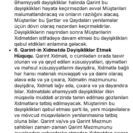
Əhəmiyyətli dəyişikliklər halında Qarint bu
dəyişiklikləri həyata keçirməzdən əvvəl Müştəriləri
məlumatlandıracaq və onların razılığını alacaq.
Müştərilər bu Şərtlər və Qaydaları yeniləmələr
üçün dövri olaraq nəzərdən keçirməlidirlər.
Dəyişikliklərin nəşrindən sonra Müştərilərin
Xidmətdən istifadəyə davam etməsi bu dəyişiklikləri
qəbul etdikləri anlamına gələcək.
6. Qarint-in Xidmətdə Dəyişikliklər Etmək
Hüququ.
Qarint Xidməti, o cümlədən orada təsvir
olunan və ya qeyd edilən xüsusiyyətləri, qiymətləri
və məhsul xüsusiyyətlərini dəyişdirə, Xidmətlə bağlı
hər hansı materialı müvəqqəti və ya daimi olaraq
əlavə edə və ya çıxara, Xidmətin məzmununu
dəyişdirə, Xidməti ləğv edə, çıxara və ya dayandıra
bilər. Xidmətdəki əhəmiyyətli dəyişikliklər ilkin
müqavilə müddəti ərzində təmin edilməsi gözlənilən
Xidmətlərə tətbiq edilməyəcək. Müştərinin bu
dəyişiklikləri qəbul etməsi şərti ilə, yeni müqavilələrə
və mövcud müqavilələrin yenilənməsinə tətbiq
oluna bilər. Qarint və/və ya Qarint Məzmun
sahibləri zaman-zaman Qarint Məzmununu