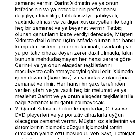
zəmanət vermir. Qarint Xidmətin və ya onun
istifadəsinin və ya nəticələrinin performansı,
dəqiqliyi, etibarlılığı, təhlükəsizliyi, qabiliyyəti,
vaxtında olması və ya digər xüsusiyyətləri ilə bağlı
heç bir zəmanət və ya bəyanat vermir. Tətbiq
olunan qanunların icazə verdiyi dərəcədə, Müştəri
Xidmətə daxil olmaq üçün istifadə olunan hər hansı
kompüter, sistem, proqram təminatı, avadanlıq və
ya portativ cihaza dəyən zərər daxil olmaqla, lakin
bununla məhdudlaşmayan hər hansı zərərə görə
Qarint-i və ya onun əlaqədar təşkilatlarını
məsuliyyətə cəlb etməyəcəyini qəbul edir. Xidmətin
işinin davamlı (kəsintisiz) və ya xətasız olacağına
zəmanət verilmir. Hər hansı bir şəxs tərəfindən
verilən şifahi və ya yazılı heç bir məlumat və ya
məsləhət Qarint və ya onun əlaqədar təşkilatları ilə
bağlı zəmanət kimi qəbul edilməyəcək.
2.
Qarint Xidmətin bütün kompüterlər, CD və ya
DVD pleyerləri və ya portativ cihazlarla uyğun
olacağına zəmanət vermir. Müştəri öz alətlərinin və
sistemlərinin Xidmətlə düzgün işləməsini təmin
etməkdən yalnız özü məsuldur. Veb Sayt, Tətbiqlər