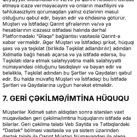
etməyə icazə verməyəcəyini və onların məxfiliyini və
təhlükəsizliyini qorumaqdan yalnız özlərinin məsul
olduğunu qəbul edir, bəyan edir və öhdəsinə götürür.
Müştəri və İstifadəçi Qarint şifrələrinin və/və ya
hesablarının icazəsiz istifadəsi halında dərhal
Platformadakı “Əlaqə” bağlantısı vasitəsilə Qarint-ə
xəbər verməlidir. Əgər Müştəri və İstifadəçi şirkət, hüquqi
şəxs və ya təşkilat (birlikdə Təşkilat adlandırılır) adından
Xidmətlə bağlı hesab açarsa və ya istifadə edərsə, bu
Təşkilatı idarə etmək səlahiyyətinə malik səlahiyyətli
nümayəndəsi olduğunu təsdiqləyir və bəyan edir və
beləliklə, Təşkilat adından bu Şərtlər və Qaydaları qəbul
edir. Bu halda müvafiq Müştəri və İstifadəçi bu İstifadə
Şərtləri və Qaydalarına uyğun hərəkət etməlidir.
7. GERİ ÇƏKİLMƏ/İMTİNA HÜQUQU
Müştərilər Xidməti satın aldıqdan sonra istənilən vaxt
müqavilədən geri çəkilmə/imtina hüquqlarını istifadə edə
bilərlər. Geri çəkilmə tələbi Veb Saytda və Tətbiqlərdəki
“Dəstək” bölməsi vasitəsilə və ya sistem üzərindən
dəstək tələbi ilə Qarint Müştəri Nümayəndəsi ilə əlaqə