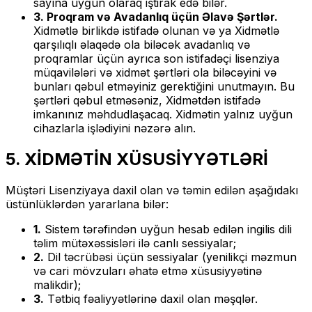
sayına uyğun olaraq iştirak edə bilər.
3. Proqram və Avadanlıq üçün Əlavə Şərtlər.
Xidmətlə birlikdə istifadə olunan və ya Xidmətlə
qarşılıqlı əlaqədə ola biləcək avadanlıq və
proqramlar üçün ayrıca son istifadəçi lisenziya
müqavilələri və xidmət şərtləri ola biləcəyini və
bunları qəbul etməyiniz gerektiğini unutmayın. Bu
şərtləri qəbul etməsəniz, Xidmətdən istifadə
imkanınız məhdudlaşacaq. Xidmətin yalnız uyğun
cihazlarla işlədiyini nəzərə alın.
5. XİDMƏTİN XÜSUSİYYƏTLƏRİ
Müştəri Lisenziyaya daxil olan və təmin edilən aşağıdakı
üstünlüklərdən yararlana bilər:
1.
Sistem tərəfindən uyğun hesab edilən ingilis dili
təlim mütəxəssisləri ilə canlı sessiyalar;
2.
Dil təcrübəsi üçün sessiyalar (yenilikçi məzmun
və cari mövzuları əhatə etmə xüsusiyyətinə
malikdir);
3.
Tətbiq fəaliyyətlərinə daxil olan məşqlər.