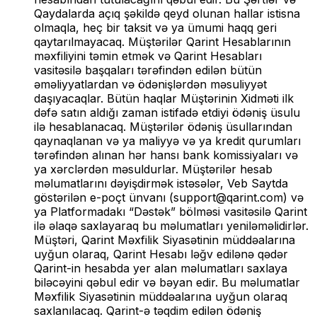
Qaydalarda açıq şəkildə qeyd olunan hallar istisna
olmaqla, heç bir taksit və ya ümumi haqq geri
qaytarılmayacaq. Müştərilər Qarint Hesablarının
məxfiliyini təmin etmək və Qarint Hesabları
vasitəsilə başqaları tərəfindən edilən bütün
əməliyyatlardan və ödənişlərdən məsuliyyət
daşıyacaqlar. Bütün haqlar Müştərinin Xidməti ilk
dəfə satın aldığı zaman istifadə etdiyi ödəniş üsulu
ilə hesablanacaq. Müştərilər ödəniş üsullarından
qaynaqlanan və ya maliyyə və ya kredit qurumları
tərəfindən alınan hər hansı bank komissiyaları və
ya xərclərdən məsuldurlar. Müştərilər hesab
məlumatlarını dəyişdirmək istəsələr, Veb Saytda
göstərilən e-poçt ünvanı (
support@qarint.com
) və
ya Platformadakı “Dəstək” bölməsi vasitəsilə Qarint
ilə əlaqə saxlayaraq bu məlumatları yeniləməlidirlər.
Müştəri, Qarint Məxfilik Siyasətinin müddəalarına
uyğun olaraq, Qarint Hesabı ləğv edilənə qədər
Qarint-in hesabda yer alan məlumatları saxlaya
biləcəyini qəbul edir və bəyan edir. Bu məlumatlar
Məxfilik Siyasətinin müddəalarına uyğun olaraq
saxlanılacaq. Qarint-ə təqdim edilən ödəniş