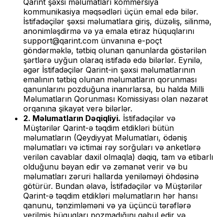
Qarint şəxsi məlumatları kommersiya
kommunikasiya məqsədləri üçün emal edə bilər.
İstifadəçilər şəxsi məlumatlara giriş, düzəliş, silinmə,
anonimləşdirmə və ya emala etiraz hüquqlarını
support@qarint.com
ünvanına e-poçt
göndərməklə, tətbiq olunan qanunlarda göstərilən
şərtlərə uyğun olaraq istifadə edə bilərlər. Eynilə,
əgər İstifadəçilər Qarint-in şəxsi məlumatlarının
emalının tətbiq olunan məlumatların qorunması
qanunlarını pozduğuna inanırlarsa, bu halda Milli
Məlumatların Qorunması Komissiyası olan nəzarət
orqanına şikayət verə bilərlər.
2. Məlumatların Dəqiqliyi.
İstifadəçilər və
Müştərilər Qarint-ə təqdim etdikləri bütün
məlumatların (Qeydiyyat Məlumatları, ödəniş
məlumatları və ictimai rəy sorğuları və anketlərə
verilən cavablar daxil olmaqla) dəqiq, tam və etibarlı
olduğunu bəyan edir və zəmanət verir və bu
məlumatları zəruri hallarda yeniləməyi öhdəsinə
götürür. Bundan əlavə, İstifadəçilər və Müştərilər
Qarint-ə təqdim etdikləri məlumatların hər hansı
qanunu, tənzimləməni və ya üçüncü tərəflərə
verilmiş hüquqları pozmadığını qəbul edir və