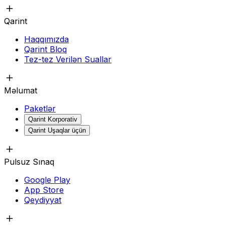
Qarint
Haqqımızda
Qarint Bloq
Tez-tez Verilən Suallar
Məlumat
Paketlər
Qarint Korporativ
Qarint Uşaqlar üçün
Pulsuz Sınaq
Google Play
App Store
Qeydiyyat