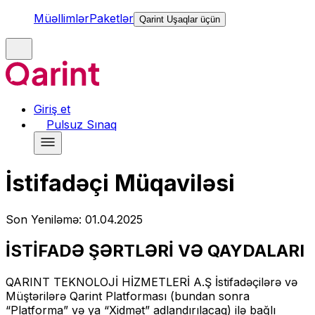
Müəllimlər
Paketlər
Qarint Uşaqlar üçün
Giriş et
Pulsuz Sınaq
İstifadəçi Müqaviləsi
Son Yeniləmə: 01.04.2025
İSTİFADƏ ŞƏRTLƏRİ VƏ QAYDALARI
QARINT TEKNOLOJİ HİZMETLERİ A.Ş İstifadəçilərə və
Müştərilərə Qarint Platforması (bundan sonra
“Platforma” və ya “Xidmət” adlandırılacaq) ilə bağlı