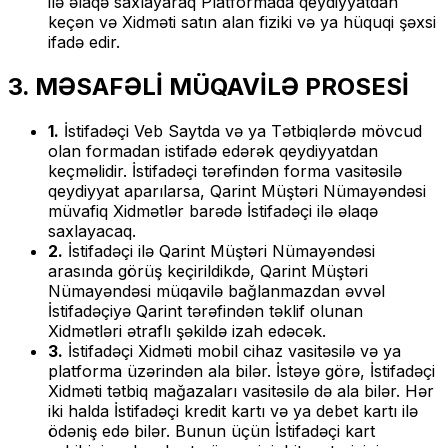
ilə əlaqə saxlayaraq Platformada qeydiyyatdan
keçən və Xidməti satın alan fiziki və ya hüquqi şəxsi
ifadə edir.
3. MƏSAFƏLİ MÜQAVİLƏ PROSESİ
1.
İstifadəçi Veb Saytda və ya Tətbiqlərdə mövcud
olan formadan istifadə edərək qeydiyyatdan
keçməlidir. İstifadəçi tərəfindən forma vasitəsilə
qeydiyyat aparılarsa, Qarint Müştəri Nümayəndəsi
müvafiq Xidmətlər barədə İstifadəçi ilə əlaqə
saxlayacaq.
2.
İstifadəçi ilə Qarint Müştəri Nümayəndəsi
arasında görüş keçirildikdə, Qarint Müştəri
Nümayəndəsi müqavilə bağlanmazdan əvvəl
İstifadəçiyə Qarint tərəfindən təklif olunan
Xidmətləri ətraflı şəkildə izah edəcək.
3.
İstifadəçi Xidməti mobil cihaz vasitəsilə və ya
platforma üzərindən ala bilər. İstəyə görə, İstifadəçi
Xidməti tətbiq mağazaları vasitəsilə də ala bilər. Hər
iki halda İstifadəçi kredit kartı və ya debet kartı ilə
ödəniş edə bilər. Bunun üçün İstifadəçi kart