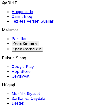
QARINT
Haqqımızda
Qarint Bloq
Tez-tez Verilən Suallar
Məlumat
Paketlər
Qarint Korporativ
Qarint Uşaqlar üçün
Pulsuz Sınaq
Google Play
App Store
Qeydiyyat
Hüquqi
Məxfilik Siyasəti
Şərtlər və Qaydalar
Dəstək