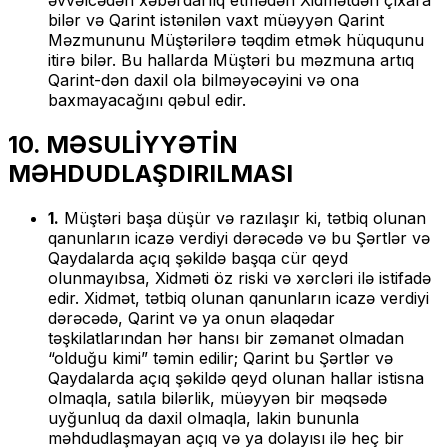
əvvəlcədən xəbərdarlıq etmədən Xidmətdən çıxara
bilər və Qarint istənilən vaxt müəyyən Qarint
Məzmununu Müştərilərə təqdim etmək hüququnu
itirə bilər. Bu hallarda Müştəri bu məzmuna artıq
Qarint-dən daxil ola bilməyəcəyini və ona
baxmayacağını qəbul edir.
10. MƏSULİYYƏTİN
MƏHDUDLAŞDIRILMASI
1.
Müştəri başa düşür və razılaşır ki, tətbiq olunan
qanunların icazə verdiyi dərəcədə və bu Şərtlər və
Qaydalarda açıq şəkildə başqa cür qeyd
olunmayıbsa, Xidməti öz riski və xərcləri ilə istifadə
edir. Xidmət, tətbiq olunan qanunların icazə verdiyi
dərəcədə, Qarint və ya onun əlaqədar
təşkilatlarından hər hansı bir zəmanət olmadan
“olduğu kimi” təmin edilir; Qarint bu Şərtlər və
Qaydalarda açıq şəkildə qeyd olunan hallar istisna
olmaqla, satıla bilərlik, müəyyən bir məqsədə
uyğunluq da daxil olmaqla, lakin bununla
məhdudlaşmayan açıq və ya dolayısı ilə heç bir