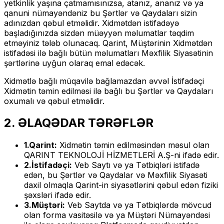
yetkinlik yaşına çatmamısınızsa, atanız, ananız və ya
qanuni nümayəndəniz bu Şərtlər və Qaydaları sizin
adınızdan qəbul etməlidir. Xidmətdən istifadəyə
başladığınızda sizdən müəyyən məlumatlar təqdim
etməyiniz tələb olunacaq. Qarint, Müştərinin Xidmətdən
istifadəsi ilə bağlı bütün məlumatları Məxfilik Siyasətinin
şərtlərinə uyğun olaraq emal edəcək.
Xidmətlə bağlı müqavilə bağlamazdan əvvəl İstifadəçi
Xidmətin təmin edilməsi ilə bağlı bu Şərtlər və Qaydaları
oxumalı və qəbul etməlidir.
2. ƏLAQƏDAR TƏRƏFLƏR
1.Qarint:
Xidmətin təmin edilməsindən məsul olan
QARINT TEKNOLOJİ HİZMETLERİ A.Ş-ni ifadə edir.
2.İstifadəçi:
Veb Saytı və ya Tətbiqləri istifadə
edən, bu Şərtlər və Qaydalar və Məxfilik Siyasəti
daxil olmaqla Qarint-in siyasətlərini qəbul edən fiziki
şəxsləri ifadə edir.
3.Müştəri:
Veb Saytda və ya Tətbiqlərdə mövcud
olan forma vasitəsilə və ya Müştəri Nümayəndəsi