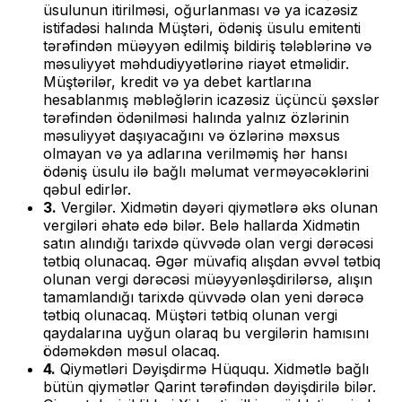
üsulunun itirilməsi, oğurlanması və ya icazəsiz
istifadəsi halında Müştəri, ödəniş üsulu emitenti
tərəfindən müəyyən edilmiş bildiriş tələblərinə və
məsuliyyət məhdudiyyətlərinə riayət etməlidir.
Müştərilər, kredit və ya debet kartlarına
hesablanmış məbləğlərin icazəsiz üçüncü şəxslər
tərəfindən ödənilməsi halında yalnız özlərinin
məsuliyyət daşıyacağını və özlərinə məxsus
olmayan və ya adlarına verilməmiş hər hansı
ödəniş üsulu ilə bağlı məlumat verməyəcəklərini
qəbul edirlər.
3.
Vergilər. Xidmətin dəyəri qiymətlərə əks olunan
vergiləri əhatə edə bilər. Belə hallarda Xidmətin
satın alındığı tarixdə qüvvədə olan vergi dərəcəsi
tətbiq olunacaq. Əgər müvafiq alışdan əvvəl tətbiq
olunan vergi dərəcəsi müəyyənləşdirilərsə, alışın
tamamlandığı tarixdə qüvvədə olan yeni dərəcə
tətbiq olunacaq. Müştəri tətbiq olunan vergi
qaydalarına uyğun olaraq bu vergilərin hamısını
ödəməkdən məsul olacaq.
4.
Qiymətləri Dəyişdirmə Hüququ. Xidmətlə bağlı
bütün qiymətlər Qarint tərəfindən dəyişdirilə bilər.