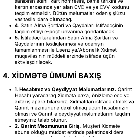
sahibinin adını, kart nömrəsini, bitmə tarixini və
kartın arxasında yer alan CVC və ya CVV kodunu
təqdim etməlidir. Bütün məlumatlar ödəniş şlüzü
vasitəsilə idarə olunacaq.
4.
Satın Alma Şərtləri və Qaydaları İstifadəçinin
təqdim etdiyi e-poçt ünvanına göndəriləcək.
5.
İstifadəçi tərəfindən Satın Alma Şərtləri və
Qaydalarının təsdiqlənməsi və ödənişin
tamamlanması ilə Lisenziya/Abonelik Xidmət
müqaviləsinin müddəti ərzində istifadə üçün
aktivləşdiriləcək.
4. XİDMƏTƏ ÜMUMİ BAXIŞ
1. Hesabınız və Qeydiyyat Məlumatlarınız.
Qarint
Hesabı yaradaraq Xidmətə baxa, önizləmə edə və
axtarış apara bilərsiniz. Xidmətdən istifadə etmək və
Qarint məzmununa daxil olmaq üçün hesabınızın
olması və Qarint-ə qeydiyyat məlumatlarını təqdim
etməyiniz tələb olunur.
2. Qarint Məzmununa Giriş.
Müştəri Xidmətə
abunə olduğu müddət ərzində paketindəki dərs