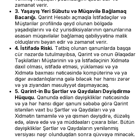
zəmanət verir.
3. Yaşayış Yeri Sübutu və Müqavilə Bağlamaq
Bacarığı.
Qarint Hesabı açmaqla İstifadəçilər və
Müştərilər profilində qeyd olunan bölgədə
yaşadıqlarını və öz yurisdiksiyalarının qanunlarına
əsasən müqavilələr bağlamaq qabiliyyətinə malik
olduqlarını bəyan edir və zəmanət verir.
4. İstifadə Riski.
Tətbiq olunan qanunlarda başqa
cür nəzərdə tutulmayıbsa, Qarint və onun Əlaqədar
Təşkilatları Müştərinin və ya İstifadəçinin Xidmətə
daxil olması, istifadə etməsi, yükləməsi və ya
Xidmətə baxması nəticəsində kompüterinə və ya
digər avadanlıqlarına gələ biləcək hər hansı zərər
və ya ziyandan məsuliyyət daşımayacaq.
5. Qarint-in Bu Şərtlər və Qaydaları Dəyişdirmə
Hüququ.
Qanunda edilən dəyişikliklər nəticəsində
və ya hər hansı digər qanuni səbəbə görə Qarint
istənilən vaxt bu Şərtlər və Qaydaları və ya
Xidmətin tamamilə və ya qismən dəyişdirə, düzəliş
edə, əlavə edə və ya müddəaları çıxara bilər. Bütün
dəyişikliklər Şərtlər və Qaydaların yenilənmiş
versiyası nəşr olunduqdan sonra qüvvəyə minəcək.