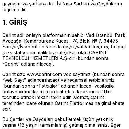
qaydalar və şərtlərə dair İstifadə Şərtləri və Qaydalarını
təqdim edir.
1. GİRİŞ
Qarint adlı onlayn platformanın sahibi Vadi İstanbul Park,
Ayazağa, Kemerburgaz Küçəsi, 7A Blok, № 7, 34475
Sarıyer/İstanbul ünvanında qeydiyyatdan keçmiş, hüquqi
şəxs statusuna malik ticarət şirkəti olan QARINT
TEKNOLOJİ HİZMETLERİ A.Ş-dir (bundan sonra
“Qarint” adlandırılacaq).
Qarint sizə www.qarint.com veb saytımız (bundan sonra
“Veb Sayt” adlandırılacaq) və rəqəmsal tətbiqlərimiz
(bundan sonra “Tətbiqlər” adlandırılacaq) vasitəsilə
onlayn xidmətlərimizdən istifadə edərək ingilis dilini
təcrübə etmək imkanı təklif edir. Xidmət, Qarint
tərəfindən idarə olunan Qarint Platformasına girişi əhatə
edir.
Bu Şərtlər və Qaydaları qəbul etmək üçün yetkinlik
yaşına (18 yaşını tamamlamış) çatmış olmalısınız. Əgər