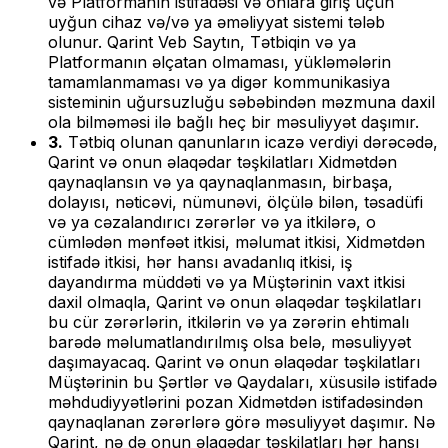
və Platformanın istifadəsi və onlara giriş üçün
uyğun cihaz və/və ya əməliyyat sistemi tələb
olunur. Qarint Veb Saytın, Tətbiqin və ya
Platformanın əlçatan olmaması, yükləmələrin
tamamlanmaması və ya digər kommunikasiya
sisteminin uğursuzluğu səbəbindən məzmuna daxil
ola bilməməsi ilə bağlı heç bir məsuliyyət daşımır.
3.
Tətbiq olunan qanunların icazə verdiyi dərəcədə,
Qarint və onun əlaqədar təşkilatları Xidmətdən
qaynaqlansın və ya qaynaqlanmasın, birbaşa,
dolayısı, nəticəvi, nümunəvi, ölçülə bilən, təsadüfi
və ya cəzalandırıcı zərərlər və ya itkilərə, o
cümlədən mənfəət itkisi, məlumat itkisi, Xidmətdən
istifadə itkisi, hər hansı avadanlıq itkisi, iş
dayandırma müddəti və ya Müştərinin vaxt itkisi
daxil olmaqla, Qarint və onun əlaqədar təşkilatları
bu cür zərərlərin, itkilərin və ya zərərin ehtimalı
barədə məlumatlandırılmış olsa belə, məsuliyyət
daşımayacaq. Qarint və onun əlaqədar təşkilatları
Müştərinin bu Şərtlər və Qaydaları, xüsusilə istifadə
məhdudiyyətlərini pozan Xidmətdən istifadəsindən
qaynaqlanan zərərlərə görə məsuliyyət daşımır. Nə
Qarint, nə də onun əlaqədar təşkilatları hər hansı