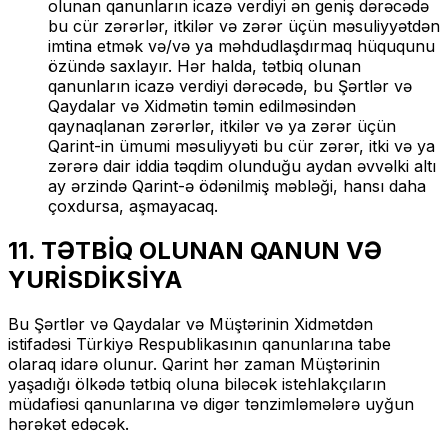
olunan qanunların icazə verdiyi ən geniş dərəcədə
bu cür zərərlər, itkilər və zərər üçün məsuliyyətdən
imtina etmək və/və ya məhdudlaşdırmaq hüququnu
özündə saxlayır. Hər halda, tətbiq olunan
qanunların icazə verdiyi dərəcədə, bu Şərtlər və
Qaydalar və Xidmətin təmin edilməsindən
qaynaqlanan zərərlər, itkilər və ya zərər üçün
Qarint-in ümumi məsuliyyəti bu cür zərər, itki və ya
zərərə dair iddia təqdim olunduğu aydan əvvəlki altı
ay ərzində Qarint-ə ödənilmiş məbləği, hansı daha
çoxdursa, aşmayacaq.
11. TƏTBİQ OLUNAN QANUN VƏ
YURİSDİKSİYA
Bu Şərtlər və Qaydalar və Müştərinin Xidmətdən
istifadəsi Türkiyə Respublikasının qanunlarına tabe
olaraq idarə olunur. Qarint hər zaman Müştərinin
yaşadığı ölkədə tətbiq oluna biləcək istehlakçıların
müdafiəsi qanunlarına və digər tənzimləmələrə uyğun
hərəkət edəcək.