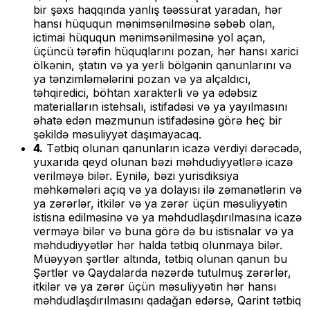
bir şəxs haqqında yanlış təəssürat yaradan, hər
hansı hüququn mənimsənilməsinə səbəb olan,
ictimai hüququn mənimsənilməsinə yol açan,
üçüncü tərəfin hüquqlarını pozan, hər hansı xarici
ölkənin, ştatın və ya yerli bölgənin qanunlarını və
ya tənzimləmələrini pozan və ya alçaldıcı,
təhqiredici, böhtan xarakterli və ya ədəbsiz
materialların istehsalı, istifadəsi və ya yayılmasını
əhatə edən məzmunun istifadəsinə görə heç bir
şəkildə məsuliyyət daşımayacaq.
4.
Tətbiq olunan qanunların icazə verdiyi dərəcədə,
yuxarıda qeyd olunan bəzi məhdudiyyətlərə icazə
verilməyə bilər. Eynilə, bəzi yurisdiksiya
məhkəmələri açıq və ya dolayısı ilə zəmanətlərin və
ya zərərlər, itkilər və ya zərər üçün məsuliyyətin
istisna edilməsinə və ya məhdudlaşdırılmasına icazə
verməyə bilər və buna görə də bu istisnalar və ya
məhdudiyyətlər hər halda tətbiq olunmaya bilər.
Müəyyən şərtlər altında, tətbiq olunan qanun bu
Şərtlər və Qaydalarda nəzərdə tutulmuş zərərlər,
itkilər və ya zərər üçün məsuliyyətin hər hansı
məhdudlaşdırılmasını qadağan edərsə, Qarint tətbiq