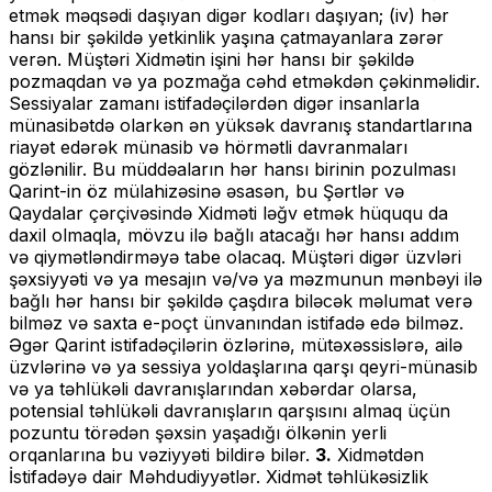
etmək məqsədi daşıyan digər kodları daşıyan; (iv) hər
hansı bir şəkildə yetkinlik yaşına çatmayanlara zərər
verən. Müştəri Xidmətin işini hər hansı bir şəkildə
pozmaqdan və ya pozmağa cəhd etməkdən çəkinməlidir.
Sessiyalar zamanı istifadəçilərdən digər insanlarla
münasibətdə olarkən ən yüksək davranış standartlarına
riayət edərək münasib və hörmətli davranmaları
gözlənilir. Bu müddəaların hər hansı birinin pozulması
Qarint-in öz mülahizəsinə əsasən, bu Şərtlər və
Qaydalar çərçivəsində Xidməti ləğv etmək hüququ da
daxil olmaqla, mövzu ilə bağlı atacağı hər hansı addım
və qiymətləndirməyə tabe olacaq. Müştəri digər üzvləri
şəxsiyyəti və ya mesajın və/və ya məzmunun mənbəyi ilə
bağlı hər hansı bir şəkildə çaşdıra biləcək məlumat verə
bilməz və saxta e-poçt ünvanından istifadə edə bilməz.
Əgər Qarint istifadəçilərin özlərinə, mütəxəssislərə, ailə
üzvlərinə və ya sessiya yoldaşlarına qarşı qeyri-münasib
və ya təhlükəli davranışlarından xəbərdar olarsa,
potensial təhlükəli davranışların qarşısını almaq üçün
pozuntu törədən şəxsin yaşadığı ölkənin yerli
orqanlarına bu vəziyyəti bildirə bilər.
3.
Xidmətdən
İstifadəyə dair Məhdudiyyətlər. Xidmət təhlükəsizlik