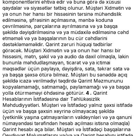
komponentlərini ehtiva edir və buna görə də xüsusi
qaydalar və siyasətlər tətbiq olunur. Müştəri Xidmətin və
ya onun hər hansı bir hissəsinin tərsinə mühəndislik
edilməsinə, şifrəsinin açılmasına, mənbə koduna
çevrilməsinə, parçalarına ayrılmasına və ya başqa
şəkildə dəyişdirilməsinə və ya müdaxilə edilməsinə cəhd
etməməli və ya başqalarının bu cür cəhdlərini
dəstəkləməməlidir. Qarint zəruri hüquqi tədbirlər
görəcək. Müştəri Xidmətin və ya onun hər hansı bir
hissəsini, mətn, şəkil və ya audio da daxil olmaqla, lakin
bununla məhdudlaşmayan, ticarət və ya ictimai
məqsədlər üçün paylaya, dəyişdirə, sata, təkrar sata və
ya başqa şəxsə ötürə bilməz. Müştəri bu sənəddə açıq
şəkildə icazə verilmədiyi təqdirdə Qarint Məzmununu
kopyalamamağı, satmamağı, paylamamağı və ya başqa
yolla ötürməməyi öhdəsinə götürür.
4 .
Qarint
Hesablarının İstifadəsinə dair Təhlükəsizlik
Məhdudiyyətləri. Müştəri və İstifadəçi yalnız şəxsi istifadə
üçün və başqa şəxsin xeyrinə olmayacaq şəkildə
(yetkinlik yaşına çatmayanların valideynləri və ya qanuni
nümayəndəsi tərəfindən hesab açılması istisna olmaqla)
Qarint hesabı aça bilər. Müştəri və İstifadəçi başqalarına
Qeydiyyat Məlumatlarını və/və ya Qarint hesabını istifadə